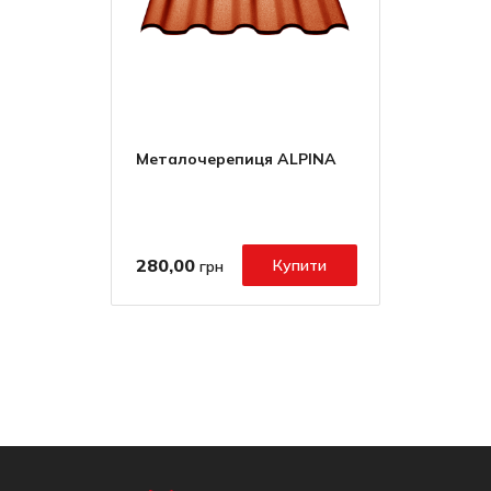
Металочерепиця ALPINA
280,00
Купити
грн