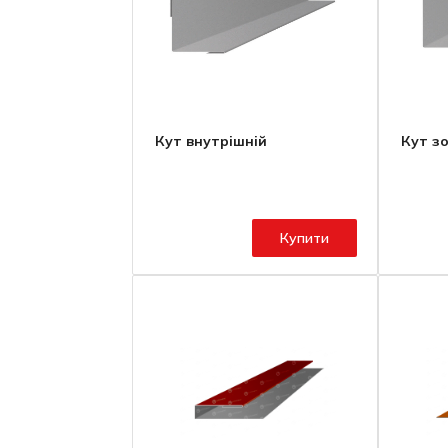
Кут внутрішній
Кут з
Купити