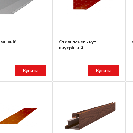
овнішній
Стальпанель кут
внутрішній
Купити
Купити