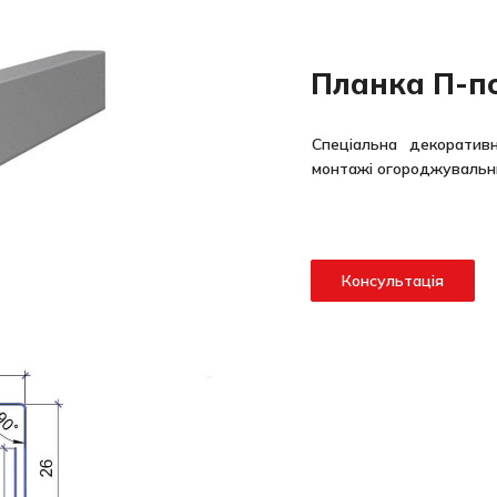
Планка П-п
Спеціальна декоратив
монтажі огороджувальни
Консультація