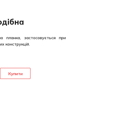
одібна
на планка, застосовується при
х конструкцій.
Купити