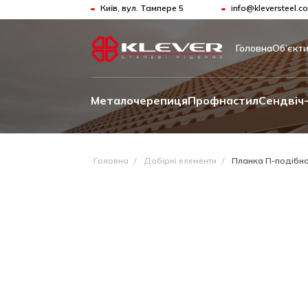
Київ, вул. Тампере 5
info@kleversteel.c
Головна
Об’єкт
Металочерепиця
Профнастил
Сендвіч-
Головна
/
Добірні елементи
/
Планка П-подібн