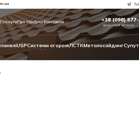
om.ua
+38 (098) 577
и
Послуги
Про Нас
Блог
Контакти
зворотній зв'язок
панелі
USP
Системи огорож
ЛСТК
Металосайдинг
Супут
а