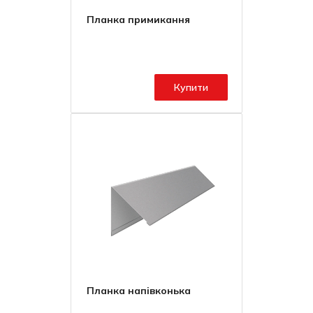
Планка примикання
Купити
Планка напівконька