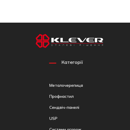
Категорії
Металочерепиця
Профнастил
Сендвіч-панелі
USP
Системи огорож