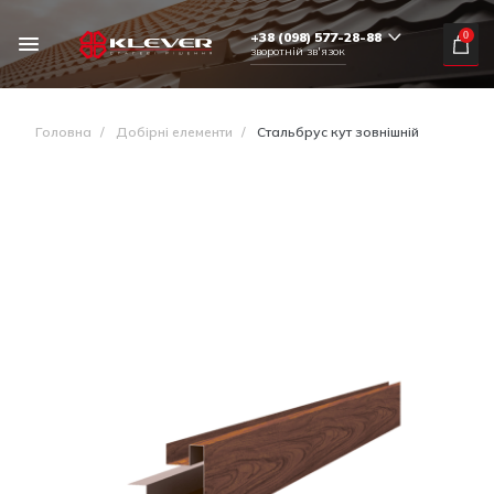
+38 (098) 577-28-88
0
зворотній зв'язок
Головна
/
Добірні елементи
/
Стальбрус кут зовнішній