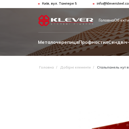
Київ, вул. Тампере 5
info@kleversteel.c
Головна
Об’єкт
Металочерепиця
Профнастил
Сендвіч-
Головна
/
Добірні елементи
/
Стальпанель кут в