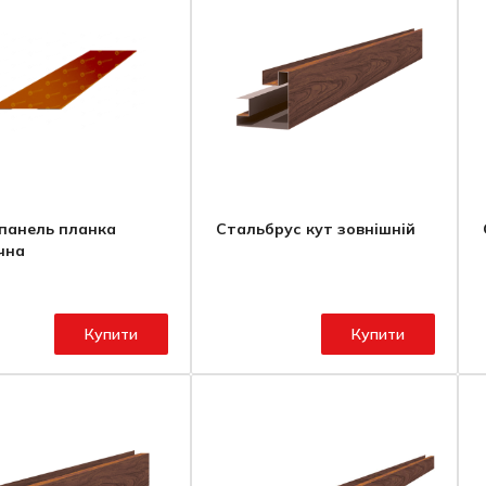
панель планка
Стальбрус кут зовнішній
чна
Купити
Купити