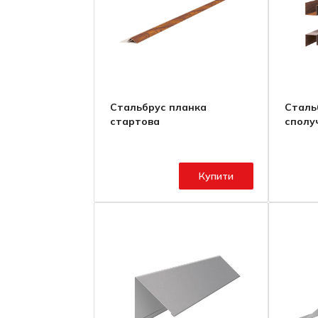
Стальбрус планка
Сталь
стартова
сполу
Купити