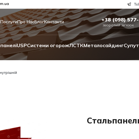
om.ua
+38 (098) 577
и
Послуги
Про Нас
Блог
Контакти
зворотній зв'язок
панелі
USP
Системи огорож
ЛСТК
Металосайдинг
Супут
нутрішній
Стальпанель