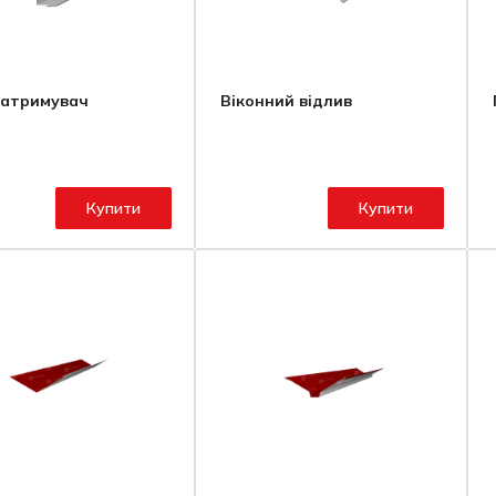
затримувач
Віконний відлив
Купити
Купити