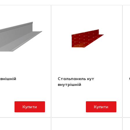
овнішній
Стальпанель кут
внутрішній
Купити
Купити