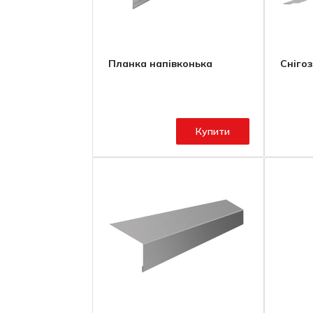
Планка напівконька
Сніго
Купити