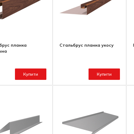
брус планка
Стальбрус планка укосу
чна
Купити
Купити