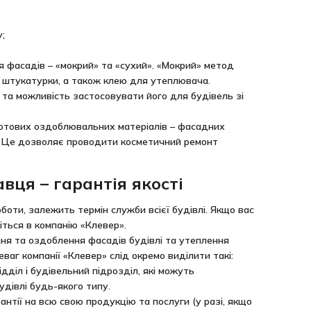
;
 фасадів – «мокрий» та «сухий». «Мокрий» метод
, штукатурки, а також клею для утеплювача.
 та можливість застосовувати його для будівель зі
готових оздоблювальних матеріалів – фасадних
в. Це дозволяє проводити косметичний ремонт
вця – гарантія якості
оботи, залежить термін служби всієї будівлі. Якщо вас
іться в компанію «Клевер».
ня та оздоблення фасадів будівлі та утеплення
ваг компанії «Клевер» слід окремо виділити такі:
дділ і будівельний підрозділ, які можуть
дівлі будь-якого типу.
нтії на всю свою продукцію та послуги (у разі, якщо