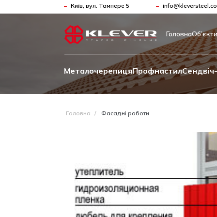
Київ, вул. Тампере 5
info@kleversteel.c
Головна
Об’єкт
Металочерепиця
Профнастил
Сендвіч-
Головна
/
Фасадні роботи