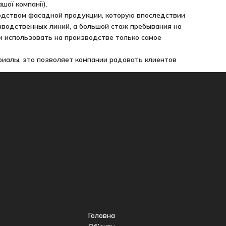
ої компанії).
одством фасадной продукции, которую впоследствии
зводственных линий, а большой стаж пребывания на
и использовать на производстве только самое
риалы, это позволяет компании радовать клиентов
Головна