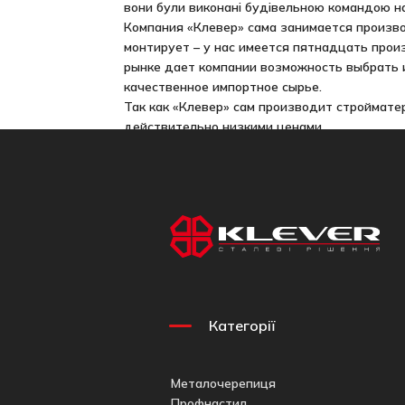
вони були виконані будівельною командою наш
Компания «Клевер» сама занимается произв
монтирует – у нас имеется пятнадцать прои
рынке дает компании возможность выбрать 
качественное импортное сырье.
Так как «Клевер» сам производит строймате
действительно низкими ценами.
Категорії
Металочерепиця
Профнастил