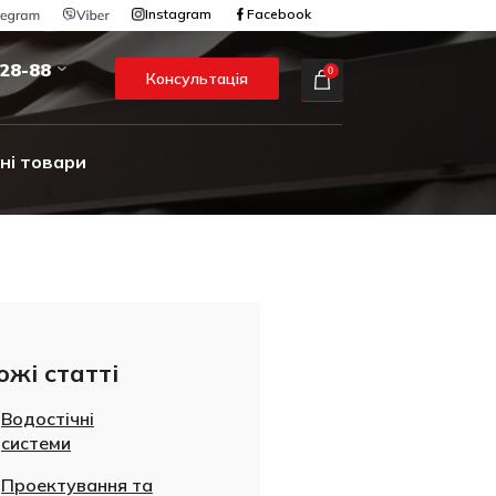
Instagram
Facebook
-28-88
0
Консультація
ні товари
ожі статті
Водостічні
системи
Проектування та