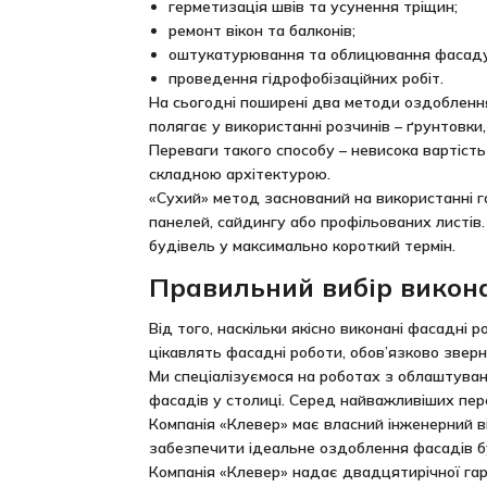
герметизація швів та усунення тріщин;
ремонт вікон та балконів;
оштукатурювання та облицювання фасаду
проведення гідрофобізаційних робіт.
На сьогодні поширені два методи оздоблення
полягає у використанні розчинів – ґрунтовки
Переваги такого способу – невисока вартість
складною архітектурою.
«Сухий» метод заснований на використанні 
панелей, сайдингу або профільованих листі
будівель у максимально короткий термін.
Правильний вибір викона
Від того, наскільки якісно виконані фасадні р
цікавлять фасадні роботи, обов’язково зверн
Ми спеціалізуємося на роботах з облаштуван
фасадів у столиці. Серед найважливіших пере
Компанія «Клевер» має власний інженерний ві
забезпечити ідеальне оздоблення фасадів бу
Компанія «Клевер» надає двадцятирічної гара