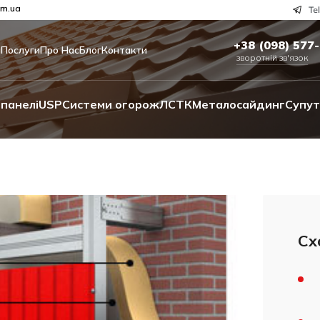
om.ua
+38 (098) 577
и
Послуги
Про Нас
Блог
Контакти
зворотній зв'язок
панелі
USP
Системи огорож
ЛСТК
Металосайдинг
Супут
Сх