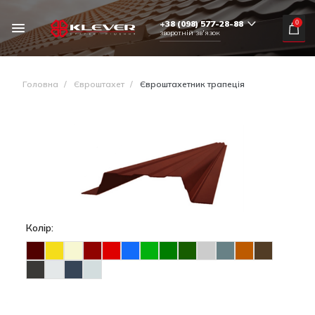
+38 (098) 577-28-88
0
зворотній зв'язок
Головна
/
Євроштахет
/
Євроштахетник трапеція
Колір: