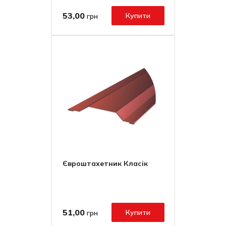
53,00
Купити
грн
Євроштахетник Класік
51,00
Купити
грн