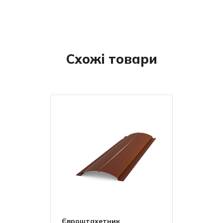
Схожі товари
Євроштахетник