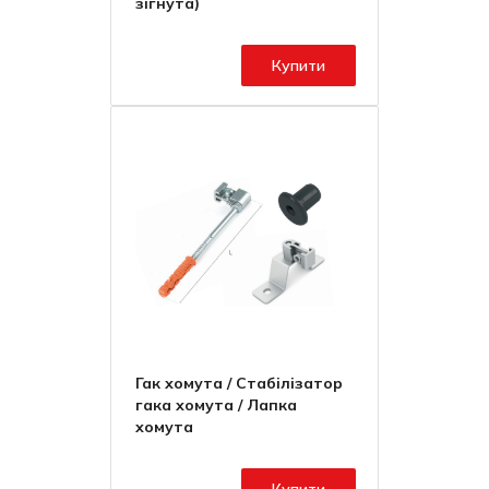
зігнута)
Купити
Гак хомута / Стабілізатор
гака хомута / Лапка
хомута