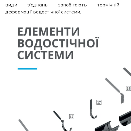
види з’єднань запобігають термічній
деформації водостічної системи.