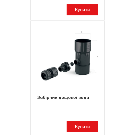
Купити
Забірник дощової води
Купити