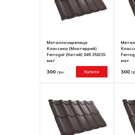
Металлочерепица
Метал
Классика (Монтеррей)
Класс
Ferrogal (Китай) 045 350/15
Ferrog
мат
мат
300
300
Купити
грн
г