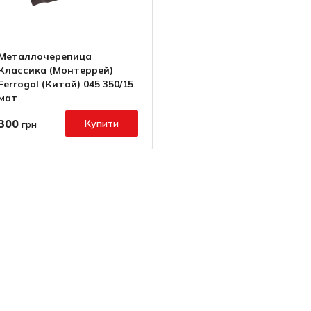
Металлочерепица
Классика (Монтеррей)
Ferrogal (Китай) 045 350/15
мат
300
Купити
грн