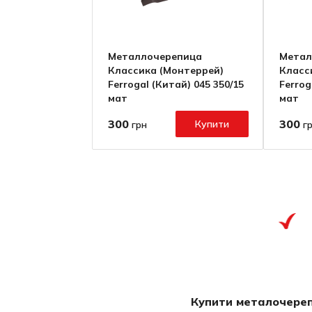
Металлочерепица
Метал
Классика (Монтеррей)
Класс
Ferrogal (Китай) 045 350/15
Ferrog
мат
мат
300
300
Купити
грн
г
Каталог
Продукції
Купити металочере