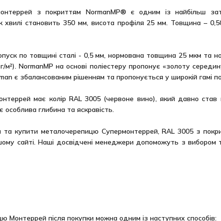
онтеррей з покриттям NormanMP® є одним із найбільш зат
ок хвилі становить 350 мм, висота профіля 25 мм. Товщина – 0,5
пуск по товщині сталі - 0,5 мм, нормована товщина 25 мкм та н
г/м²). NormanMP на основі поліестеру пропонує «золоту середин
man є збалансованим рішенням та пропонується у широкій гамі п
нтеррей має колір RAL 3005 (червоне вино), який давно став к
яє особлива глибина та яскравість.
ни та купити металочерепицю Супермонтеррей, RAL 3005 з по
ашому сайті. Наші досвідчені менеджери допоможуть з вибором 
 Монтеррей після покупки можна одним із наступних способів: