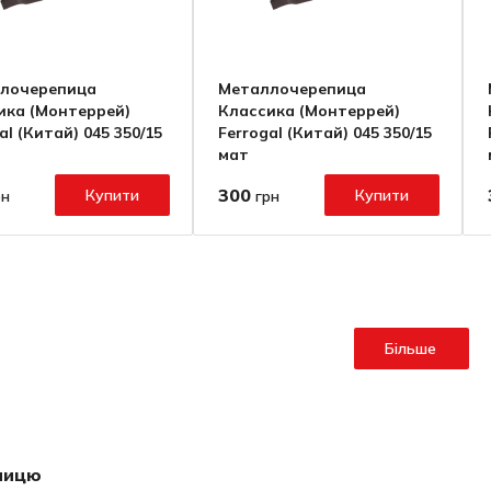
лочерепица
Металлочерепица
ика (Монтеррей)
Классика (Монтеррей)
al (Китай) 045 350/15
Ferrogal (Китай) 045 350/15
мат
300
Купити
Купити
рн
грн
Все для промислового та
Більше
фасадного будівництва
пицю