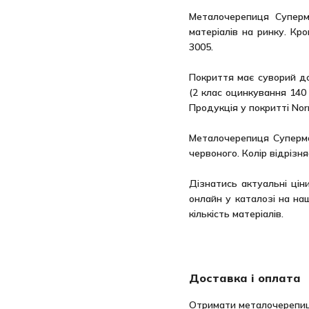
Металочерепиця Суперм
матеріалів на ринку. Кр
3005.
Покриття має суворий до
(2 клас оцинкування 140 
Продукція у покритті Nor
Металочерепиця Супермо
червоного. Колір відрізн
Дізнатись актуальні ці
онлайн у каталозі на н
кількість матеріалів.
Доставка і оплата
Отримати металочерепицю