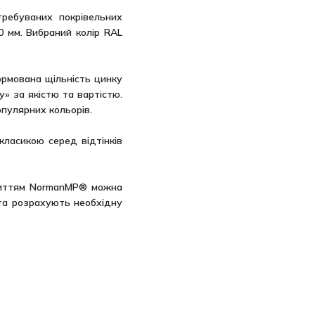
ребуваних покрівельних
0 мм. Вибраний колір RAL
ормована щільність цинку
у» за якістю та вартістю.
опулярних кольорів.
ласикою серед відтінків
криттям NormanMP® можна
та розрахують необхідну