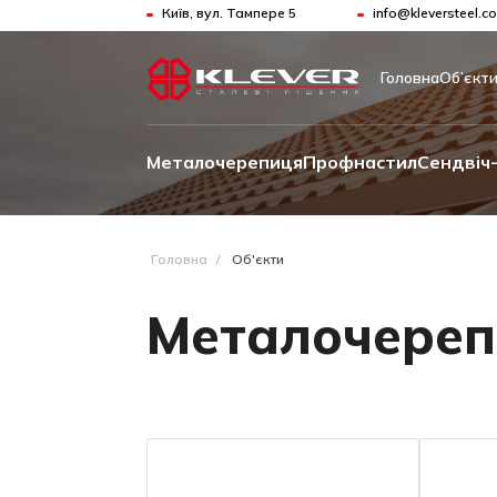
Київ, вул. Тампере 5
info@kleversteel.c
Головна
Об’єкт
Металочерепиця
Профнастил
Сендвіч-
Головна
/
Об'єкти
Металочереп