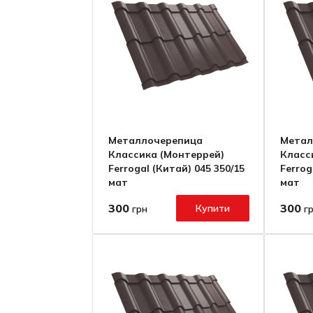
Металлочерепица
Метал
Классика (Монтеррей)
Класс
Ferrogal (Китай) 045 350/15
Ferrog
мат
мат
300
300
Купити
грн
г