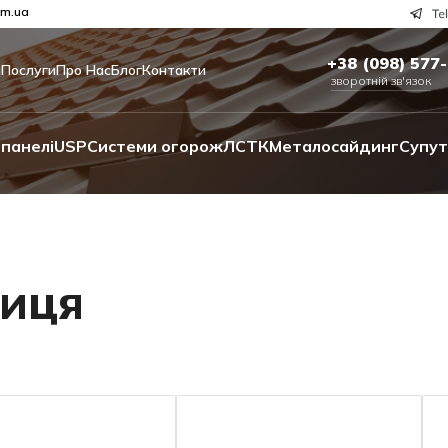
om.ua
+38 (098) 577
и
Послуги
Про Нас
Блог
Контакти
зворотній зв'язок
панелі
USP
Системи огорож
ЛСТК
Металосайдинг
Супут
иця