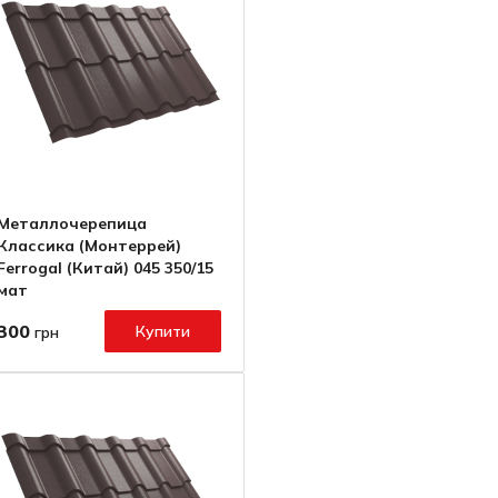
Металлочерепица
Классика (Монтеррей)
Ferrogal (Китай) 045 350/15
мат
300
Купити
грн