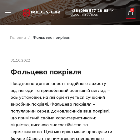
+38 (098) 577-28-88
0
зворотній зв'язок
Головна
/
Фальцева покрівля
31.10.2022
Фальцева покрівля
Поєднання довговічності, надійного захисту
від негоди та привабливий зовнішній вигляд –
ось установки, на які орієнтується сучасний
виробник покрівлі. Фальцева покрівля –
популярний серед домовласників вид покрівлі,
що примітний своїми характеристиками:
міцністю, високою зносостійкістю та
герметичністю. Цей матеріал може прослужити
більше 40 років, не вимагаючи спеціального